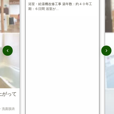
浴室・給湯機改修工事 築年数：約４０年工
期：６日間 浴室が...
がって
面脱衣