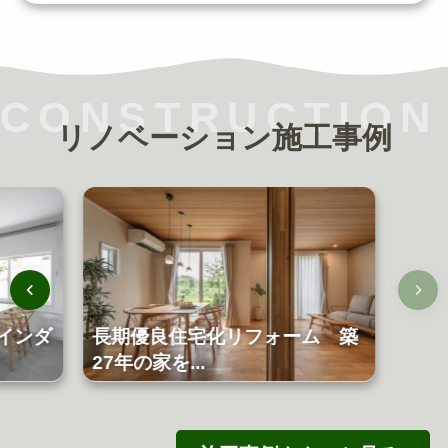
CONSTRUCTION
リノベーション施工事例
インダ
長期優良住宅化リフォーム 築
27年の家を...