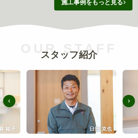
施工事例をもっと見る
OUR STAFF
スタッフ紹介
林 祐子
臼田 克也