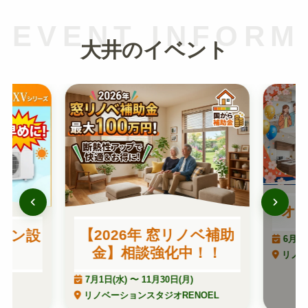
EVENT INFORM
大井のイベント
オー
【2026年 窓リノベ補助
コン設
6月26
金】相談強化中！！
リノベ
7月1日(水)
〜
11月30日(月)
リノベーションスタジオRENOEL